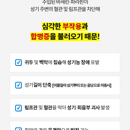
주입된 바세린·파라핀이
성기 주변의 혈관 및 림프관을 차단해
심각한
부작용
과
합병증
을 불러오기 때문!
귀두
백막
침습
성기능 장애
및
에
해
유발
길이 단축
성기
[이물질이 성기뿌리 또는 음낭으로 이동시]
림프관
혈관
성기·회음부 괴사
및
을 막아
발생