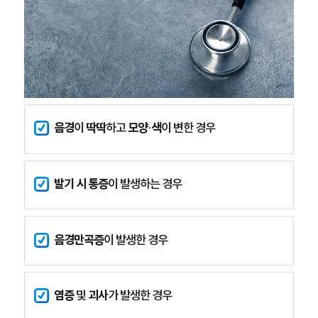
음경
이
딱딱
하고
모양·색
이 변한 경우
발기 시 통증
이 발생하는 경우
음경만곡증
이 발생한 경우
염증
및
괴사
가 발생한 경우