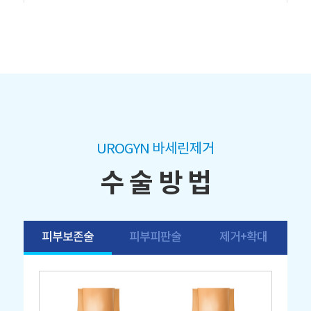
UROGYN 바세린제거
수 술 방 법
피부보존술
피부피판술
제거+확대