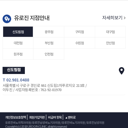
유로진 지점안내
자세히보기
신도림점
광주점
구리점
대구점
대전점
부산점
수원점
안산점
원주점
인천점
신도림점
T 02.981.0488
서울특별시 구로구 경인로 661 신도림1차푸르지오 213호 /
이두진 / 사업자등록번호 : 762-92-01970
|
|
|
개인정보보호정책
회원가입약관
비급여 항목
▲맨위로
유로진비뇨의학과의원/ 유로진남성비뇨기과의원 / 유로진비뇨기과의원 / 유로진남성의원
Copyrights (c) 2018 UROGYN CLINIC. all rights reserved