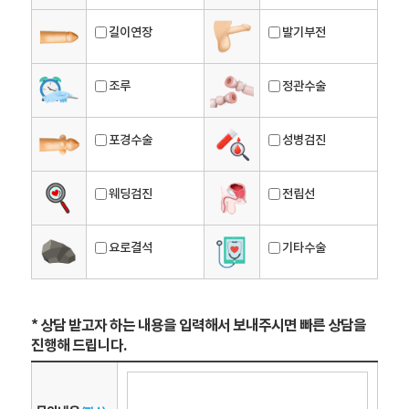
길이연장
발기부전
조루
정관수술
포경수술
성병검진
웨딩검진
전립선
요로결석
기타수술
* 상담 받고자 하는 내용을 입력해서 보내주시면 빠른 상담을
진행해 드립니다.