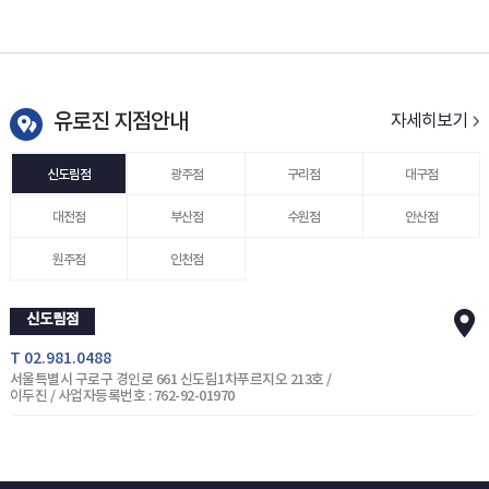
유로진 지점안내
자세히보기
신도림점
광주점
구리점
대구점
대전점
부산점
수원점
안산점
원주점
인천점
신도림점
T 02.981.0488
서울특별시 구로구 경인로 661 신도림1차푸르지오 213호 /
이두진 / 사업자등록번호 : 762-92-01970