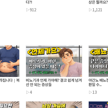
다?!
상은 뭘까요?
▷912
▷1,121
달라집니다｜복
비뇨기과 언제 가야해? 결코 쉽게 넘겨
야간뇨 배뇨장
선 안 되는 증상들
환일 수...
▷4
▷13