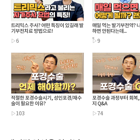
트리믹스 주사? 어떤 특징이 있길래 발
매일 먹는 발기부전약? 
기부전치료 방법으로!
하면 안된다는데...
..
▷6
▷9
적절한 포경수술시기, 성인포경/재수
포경수술 과정부터 회복
술이 필요한 이유?
지 Q&A
▷103
▷74