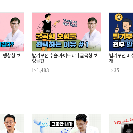
| 팽창형 보
발기부전 수술 가이드 #1 | 굴곡형 보
발기부전 비수
형물편
개!
▷1,483
▷35