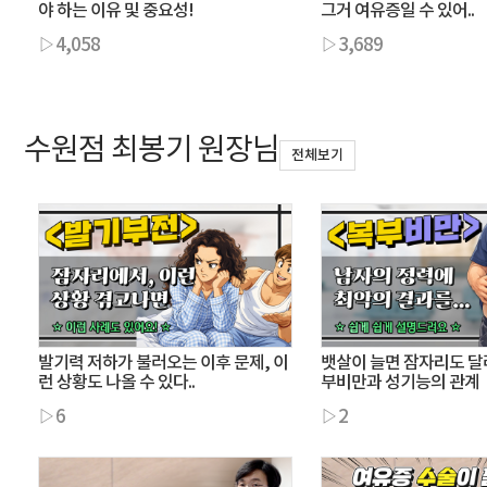
야 하는 이유 및 중요성!
그거 여유증일 수 있어..
▷4,058
▷3,689
수원점 최봉기 원장님
전체보기
발기력 저하가 불러오는 이후 문제, 이
뱃살이 늘면 잠자리도 
런 상황도 나올 수 있다..
부비만과 성기능의 관계
▷6
▷2