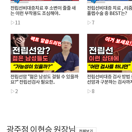
전립선비대증치료 후 소변이 줄줄 새
전립선비대증 치료 , 리
는 이런 부작용도 조심해야..
홀렙수술 중 BEST는?
▷11
▷7
전립선암 "젊은 남성도 걸릴 수 있을까
전립선비대증 검사 방법 
요?" 전립선검사 필요한..
선암과 구분하는 검사까지
▷2
▷8
광주점 이현승 원장님
전체보기