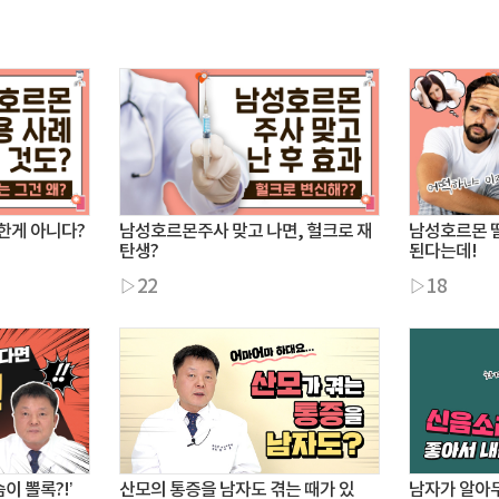
한게 아니다?
남성호르몬주사 맞고 나면, 헐크로 재
남성호르몬 
탄생?
된다는데!
▷22
▷18
이 뽈록?!’
산모의 통증을 남자도 겪는 때가 있
남자가 알아