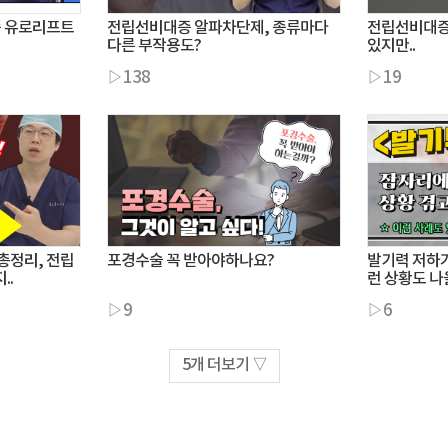
줌 유로리프트
전립선비대증 알파차단제, 종류마다
전립선비대증 
다른 부작용도?
있지만..
▷138
▷19
총정리, 전립
포경수술 꼭 받아야하나요?
발기력 저하가
..
런 상황도 나올
▷9
▷6
5개 더보기 ▽