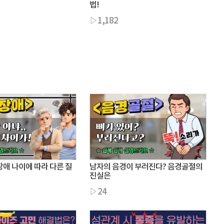
법!
▷1,182
애 나이에 따라 다른 질
남자의 음경이 부러진다? 음경골절의
진실은
▷24