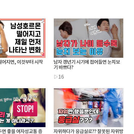
떨어지면, 이것부터 시작
남자 갱년기 시기에 접어들면 눈치보
기 바쁘다?
▷16
두면 좋을 여자성교통 증
자위하다가 응급실로?? 잘못된 자위방