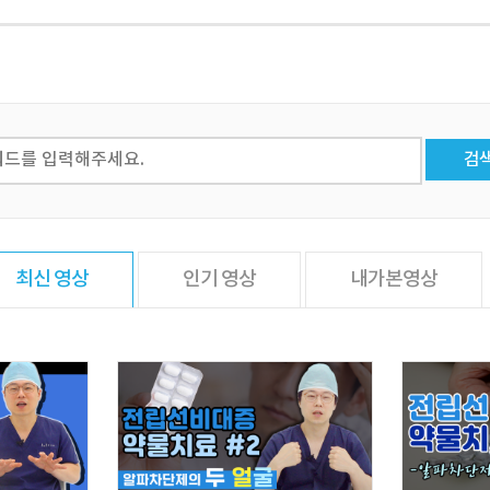
검
최신 영상
인기 영상
내가본영상