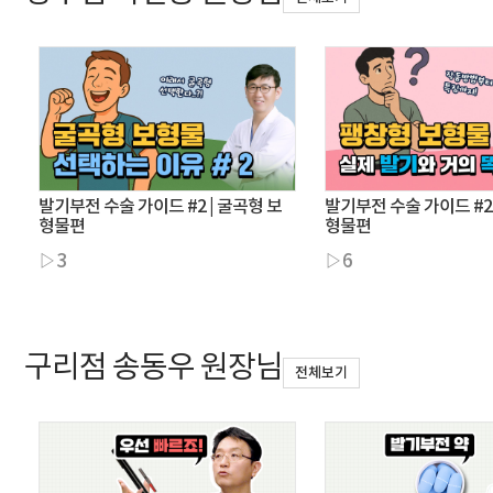
발기부전 수술 가이드 #2 | 굴곡형 보
발기부전 수술 가이드 #2 
형물편
형물편
▷3
▷6
구리점 송동우 원장님
전체보기