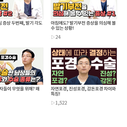
 증상 두번째, 발기 각도
아침에도? 발기부전 증상을 의심해 볼
수 있는 상황!
▷24
자들이 무엇을 위해? 왜
자연포경, 진성포경, 감돈포경 차이와
특징!
▷1,522