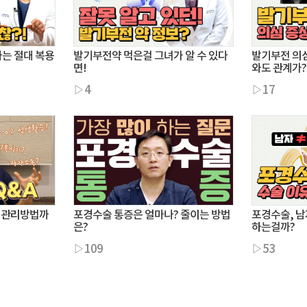
나는 절대 복용
발기부전약 먹은걸 그녀가 알 수 있다
발기부전 의심
면!
와도 관계가?
▷4
▷17
, 관리방법까
포경수술 통증은 얼마나? 줄이는 방법
포경수술, 남
은?
하는걸까?
▷109
▷53