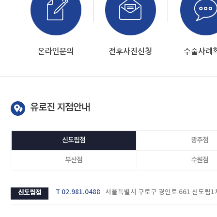
유로진 지점안내
신도림점
광주점
부산점
수원점
T 02.981.0488
서울특별시 구로구 경인로 661 신도림1차
신도림점