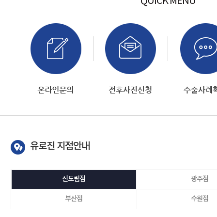
QUICK MENU
유로진 지점안내
신도림점
광주점
부산점
수원점