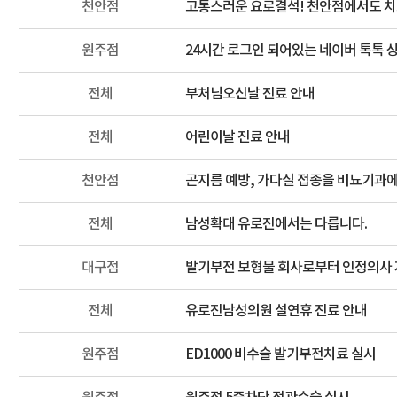
천안점
고통스러운 요로결석! 천안점에서도 
원주점
24시간 로그인 되어있는 네이버 톡톡 
전체
부처님오신날 진료 안내
전체
어린이날 진료 안내
천안점
곤지름 예방, 가다실 접종을 비뇨기과
전체
남성확대 유로진에서는 다릅니다.
대구점
발기부전 보형물 회사로부터 인정의사 
전체
유로진남성의원 설연휴 진료 안내
원주점
ED1000 비수술 발기부전치료 실시