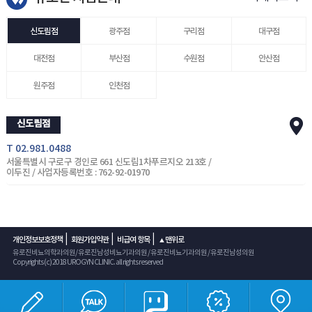
신도림점
광주점
구리점
대구점
대전점
부산점
수원점
안산점
원주점
인천점
신도림점
T 02.981.0488
서울특별시 구로구 경인로 661 신도림1차푸르지오 213호 /
이두진 / 사업자등록번호 : 762-92-01970
|
|
|
개인정보보호정책
회원가입약관
비급여 항목
▲맨위로
유로진비뇨의학과의원/ 유로진남성비뇨기과의원 / 유로진비뇨기과의원 / 유로진남성의원
Copyrights (c) 2018 UROGYN CLINIC. all rights reserved