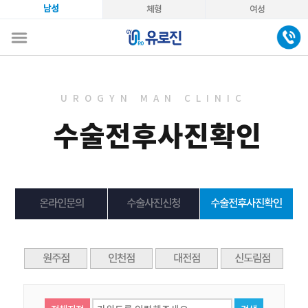
남성
체형
여성
UROGYN MAN CLINIC
수술전후사진확인
온라인문의
수술사진신청
수술전후사진확인
원주점
인천점
대전점
신도림점