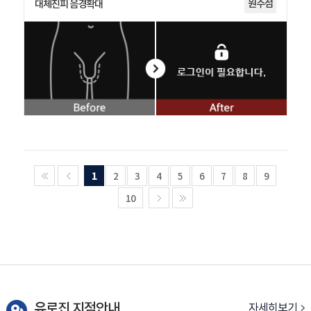
원주점
대체진피 음경확대
1
2
3
4
5
6
7
8
9
10
유로진 지점안내
자세히보기