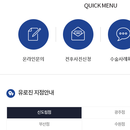
QUICK MENU
유로진 지점안내
신도림점
광주점
부산점
수원점