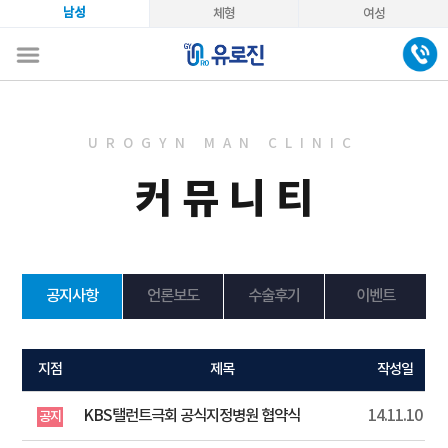
남성
체형
여성
UROGYN MAN CLINIC
커뮤니티
공지사항
언론보도
수술후기
이벤트
지점
제목
작성일
KBS탤런트극회 공식지정병원 협약식
14.11.10
공지