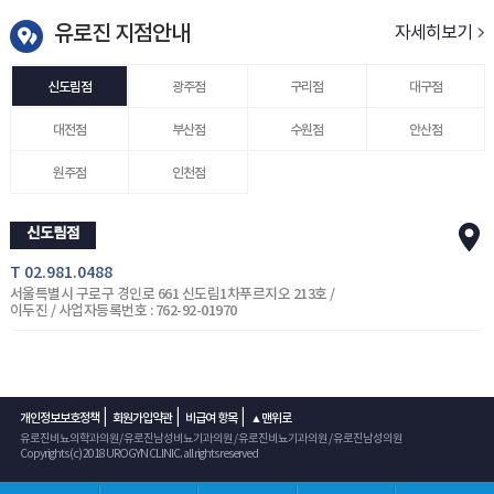
유로진 지점안내
자세히보기
신도림점
광주점
구리점
대구점
대전점
부산점
수원점
안산점
원주점
인천점
신도림점
T 02.981.0488
서울특별시 구로구 경인로 661 신도림1차푸르지오 213호 /
이두진 / 사업자등록번호 : 762-92-01970
|
|
|
개인정보보호정책
회원가입약관
비급여 항목
▲맨위로
유로진비뇨의학과의원/ 유로진남성비뇨기과의원 / 유로진비뇨기과의원 / 유로진남성의원
Copyrights (c) 2018 UROGYN CLINIC. all rights reserved