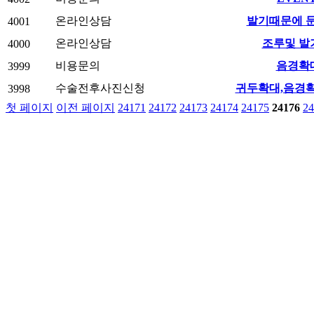
온라인상담
발기때문에 
4001
온라인상담
조루및 발
4000
비용문의
음경확
3999
수술전후사진신청
귀두확대,음경
3998
첫 페이지
이전 페이지
24171
24172
24173
24174
24175
24176
24